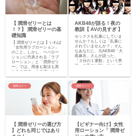
【 潤滑ゼリーとは
AKB48が語る！夜の
！？】 潤滑ゼリーの基
教訓【 AVの見すぎ 】
礎知識
セックスを乱暴にしていま
せんか？もしくは「乱暴に
【 潤滑ゼリーとは 】いわば
されていませんか？」そん
「女性用ラブローション」
なあなたに、元AKB48「大
のこと。しかし、ペペロー
島麻衣」さんが語った、
ションに代表される「ラブ
「３分の１運動」という男
ローション」と「潤滑ゼリ
性への夜のお願いについて
ー」では、用途も製法も異
をご紹介！ 潤滑ゼリー（女
なるのです。その違いにつ
性用ラブローション）のプ
いて詳しく＆わかりやすく
ロが徹底解説します！ AVの
解説いたします！【性交
見すぎ による男性の性暴力
痛・膣トレ・セックスが痛
潤滑ゼリー
潤滑ゼリー
「ガシマン」を絶対に許し
い・妊活】
ません！
【 潤滑ゼリーの選び方
【ビギナー向け】女性
】どれも同じではあり
用ローション「 潤滑ゼ