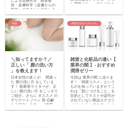
による危険性を、経皮吸
ン潤滑ゼリー。でもどれを
収・皮膚科学（皮膚からの
購入すれば良いか分からな
吸収）の視点から紹介しま
い！という貴女に、失敗し
す。なんとそれらが原因と
ない 潤滑ゼリーの選び方 に
なって膣カンジタや婦人病
ついて解説します。
にかかる女性が続出中、セ
性病
外部のサポーターさん
ックスには「潤滑ゼリー」
を使うようにしましょう。
＼知ってますか？／
雑貨と化粧品の違い【
正しい「 膣の洗い方
業界の闇 】- おすすめ
」を教えます！
潤滑ゼリー
日本女性の多くが、 間違っ
今回は 業界の闇 に迫りま
た 膣の洗い方 をしていま
す！「雑貨コスメ」という
す！ 医療系ライターが、正
ものを知っていますか？こ
しい 膣の洗い方 をこっそり
れは「肌につけること」を
ご紹介。さらに オススメ の
目的としてテストや認可が
デリケートゾーン 用 石鹸
されていない商品カテゴリ
もご紹介します。 （検索
（ジャンル）のもの。しか
用）デリケートゾーン ボデ
し通販で売られている化粧
ィソープ バスソープ ジャム
水・ラブローション・シャ
ウ ジャムウソープ 膣のニオ
ンプーの中にも「雑貨コス
イ 黒ずみ おすすめ 口コミ
メ」が隠れているんで
ランキング
す…！！