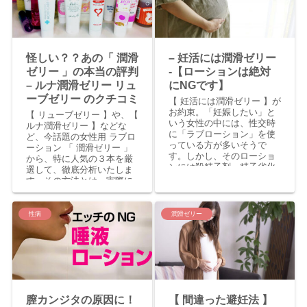
怪しい？？あの「 潤滑
– 妊活には潤滑ゼリー
ゼリー 」の本当の評判
-【ローションは絶対
– ルナ潤滑ゼリー リュ
にNGです】
ーブゼリー のクチコミ
【 妊活には潤滑ゼリー 】が
お約束。「妊娠したい」と
【 リューブゼリー 】や、【
いう女性の中には、性交時
ルナ潤滑ゼリー 】などな
に「ラブローション」を使
ど、今話題の女性用 ラブロ
っている方が多いそうで
ーション 「 潤滑ゼリー 」
す。しかし、そのローショ
から、特に人気の３本を厳
ンには殺精子剤・精子劣化
選して、徹底分析いたしま
剤が含まれているかもしれ
す。その方法とは、実際に
ません。将来の子供のため
購入した方々のクチコミコ
にしっかり学んでくださ
メント！良いことも悪いこ
い！【妊活・潤滑ゼリー・
とも、すべて丸裸にしてい
性病
潤滑ゼリー
婦人科・助産師・避妊・コ
きます。
ンドーム・女性用ローショ
ン・性交痛】
膣カンジタの原因に！
【 間違った避妊法 】