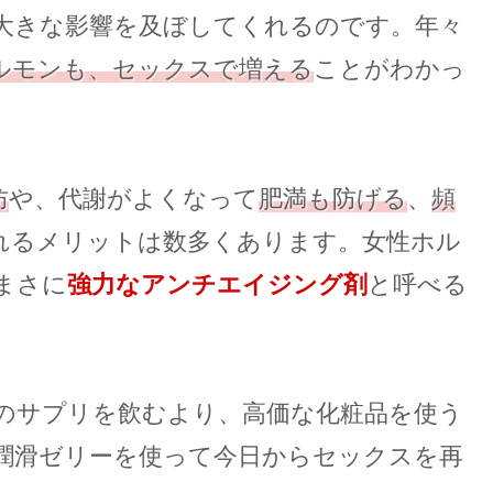
大きな影響を及ぼしてくれるのです。年々
ルモンも、セックスで増える
ことがわかっ
防
や、代謝がよくなって
肥満も防げる
、
頻
れるメリットは数多くあります。女性ホル
まさに
強力なアンチエイジング剤
と呼べる
のサプリを飲むより、高価な化粧品を使う
潤滑ゼリーを使って今日からセックスを再